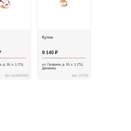
Кулон
₽
₽
9 140
, д. 16, к. 1 (ТЦ
ул. Гагарина, д. 16, к. 1 (ТЦ
Динамик)
Арт. 9146(8296)г
Арт. 10732г