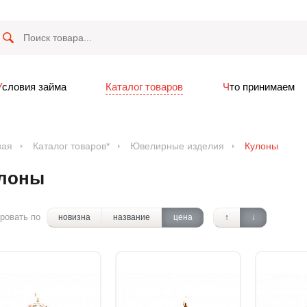
Условия займа
Каталог товаров
Что принимаем
ная
Каталог товаров*
Ювелирные изделия
Кулоны
лоны
ровать по
новизна
название
цена
↑
↓