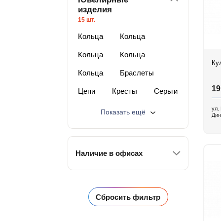
изделия
15 шт.
Кольца
Кольца
Кольца
Кольца
Ку
Кольца
Браслеты
19
Цепи
Кресты
Серьги
Кулоны
Монеты
ул.
Показать ещё
Дин
Часы
Изделия с бриллиантами
Наличие в офисах
Изделия с п/драг камнями
Изделия из серебра
Футляры
Лучшая цена
Изделия со скидкой