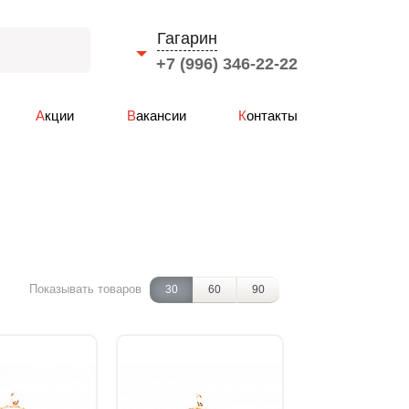
Гагарин
+7 (996) 346-22-22
Выберите город
Акции
Вакансии
Контакты
Смоленск
Вязьма
Ярцево
Сафоново
Рославль
Гагарин
Показывать товаров
30
60
90