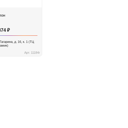
лон
₽
874
 Гагарина, д. 16, к. 1 (ТЦ
амик)
Арт. 11184г