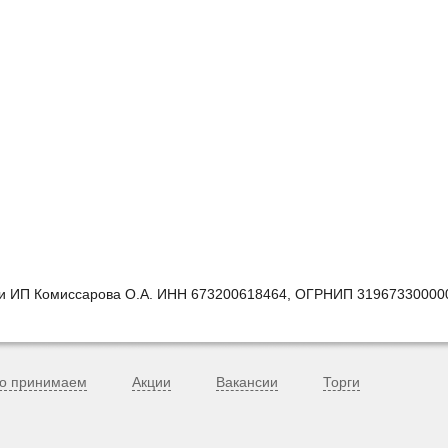
ии ИП Комиссарова О.А. ИНН 673200618464, ОГРНИП 31967330000
о принимаем
Акции
Вакансии
Торги