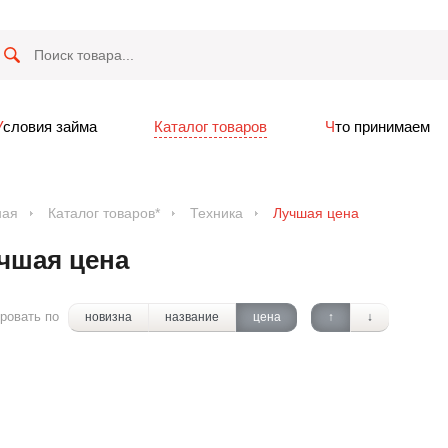
Условия займа
Каталог товаров
Что принимаем
ная
Каталог товаров*
Техника
Лучшая цена
чшая цена
ровать по
новизна
название
цена
↑
↓