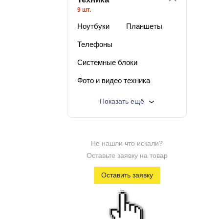
9 шт.
Ноутбуки
Планшеты
Телефоны
Системные блоки
Фото и видео техника
Электроинструмент
Показать ещё
Телевизоры и мониторы
Регистраторы и навигаторы
Не нашли что искали?
Разное
Лучшая цена
Оставьте заявку на товар
Дисконт техника
Оставить заявку