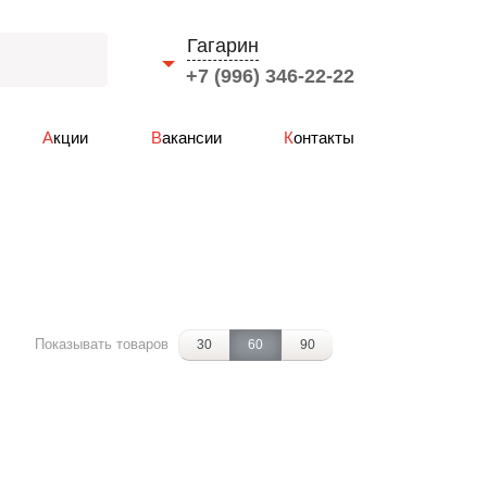
Гагарин
+7 (996) 346-22-22
Выберите город
Акции
Вакансии
Контакты
Смоленск
Вязьма
Ярцево
Сафоново
Рославль
Гагарин
Показывать товаров
30
60
90