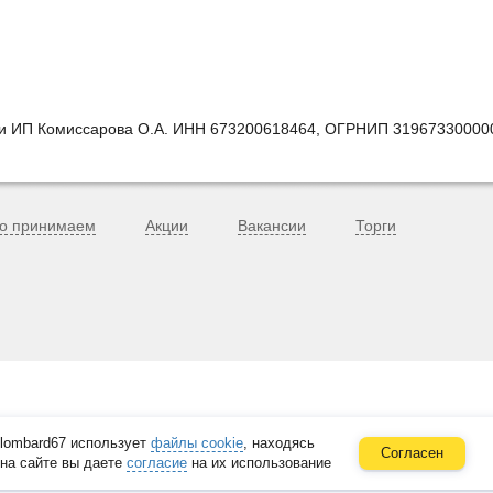
ии ИП Комиссарова О.А. ИНН 673200618464, ОГРНИП 31967330000
о принимаем
Акции
Вакансии
Торги
lombard67 использует
файлы cookie
, находясь
Согласен
на сайте вы даете
согласие
на их использование
в. 33