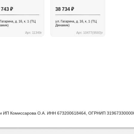
₽
₽
 743
38 734
 Гагарина, д. 16, к. 1 (ТЦ
ул. Гагарина, д. 16, к. 1 (ТЦ
амик)
Динамик)
Арт. 11349г
Арт. 10477(9593)г
ии ИП Комиссарова О.А. ИНН 673200618464, ОГРНИП 31967330000