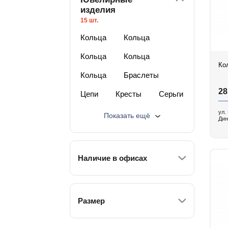
изделия
15 шт.
Кольца
Кольца
Кольца
Кольца
Ко
Кольца
Браслеты
28
Цепи
Кресты
Серьги
Кулоны
Монеты
ул.
Показать ещё
Дин
Часы
Изделия с бриллиантами
Наличие в офисах
Изделия с п/драг камнями
Изделия из серебра
Размер
Футляры
Лучшая цена
Изделия со скидкой