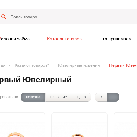
Условия займа
Каталог товаров
Что принимаем
ная
Каталог товаров*
Ювелирные изделия
Первый Юве
рвый Ювелирный
ровать по
новизна
название
цена
↑
↓