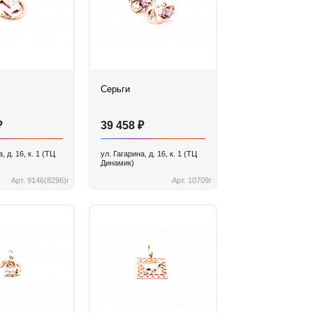
Серьги
₽
₽
39 458
, д. 16, к. 1 (ТЦ
ул. Гагарина, д. 16, к. 1 (ТЦ
Динамик)
Арт. 9146(8296)г
Арт. 10709г