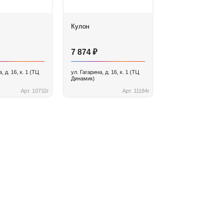
Кулон
₽
7 874
, д. 16, к. 1 (ТЦ
ул. Гагарина, д. 16, к. 1 (ТЦ
Динамик)
Арт. 10732г
Арт. 11184г