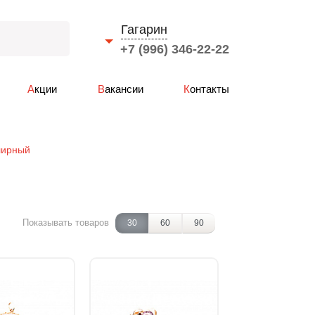
Гагарин
+7 (996) 346-22-22
Выберите город
Акции
Вакансии
Контакты
Смоленск
Вязьма
Ярцево
лирный
Сафоново
Рославль
Гагарин
Показывать товаров
30
60
90