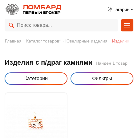
ЛОМБАРД
Гагарин
ПЕРВЫЙ БРОКЕР
Главная
Каталог товаров*
Ювелирные изделия
Изделия с п
Изделия с п/драг камнями
Найден 1 товар
Категории
Фильтры