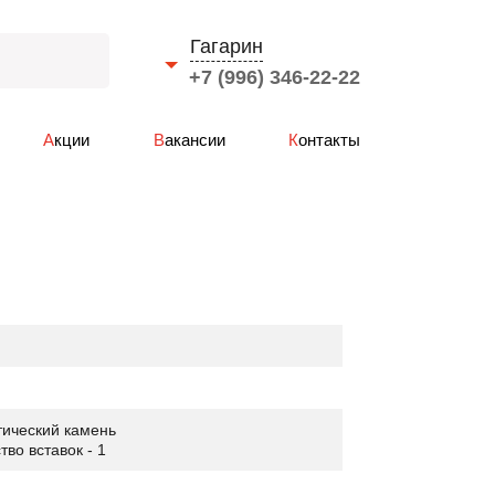
Гагарин
+7 (996) 346-22-22
Выберите город
Акции
Вакансии
Контакты
Смоленск
Вязьма
Ярцево
Сафоново
Рославль
Гагарин
тический камень
тво вставок - 1