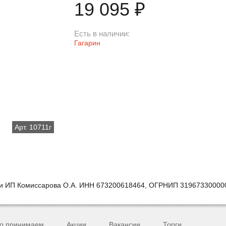
₽
19 095
Есть в наличии:
Гагарин
Арт. 10711г
ии ИП Комиссарова О.А. ИНН 673200618464, ОГРНИП 31967330000
о принимаем
Акции
Вакансии
Торги