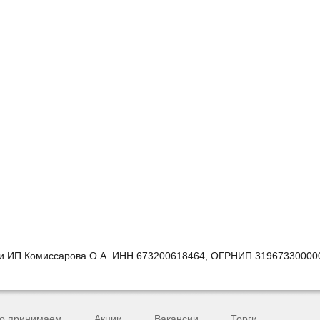
ии ИП Комиссарова О.А. ИНН 673200618464, ОГРНИП 31967330000
о принимаем
Акции
Вакансии
Торги