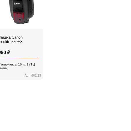
шка Canon
eedlite 580EX
₽
990
 Гагарина, д. 16, к. 1 (ТЦ
амик)
Арт. 661/23