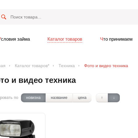
Условия займа
Каталог товаров
Что принимаем
ная
Каталог товаров*
Техника
Фото и видео техника
то и видео техника
ровать по
новизна
название
цена
↑
↓