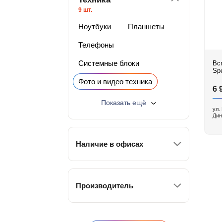
9 шт.
Ноутбуки
Планшеты
Телефоны
Системные блоки
Вспы
Sp
Фото и видео техника
6 
Электроинструмент
Показать ещё
ул.
Дин
Телевизоры и мониторы
Регистраторы и навигаторы
Наличие в офисах
Разное
Лучшая цена
Дисконт техника
Производитель