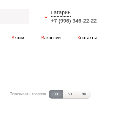
Гагарин
+7 (996) 346-22-22
Выберите город
Акции
Вакансии
Контакты
Смоленск
Вязьма
Ярцево
Сафоново
Рославль
Гагарин
Показывать товаров
30
60
90