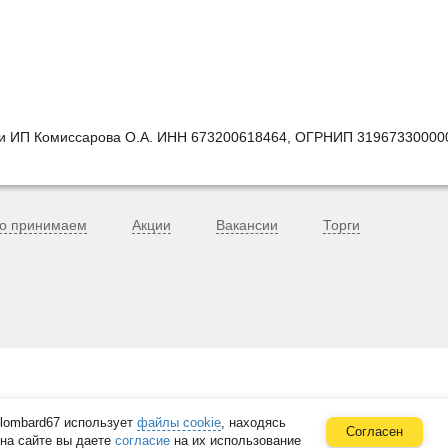
ии ИП Комиссарова О.А. ИНН 673200618464, ОГРНИП 31967330000
о принимаем
Акции
Вакансии
Торги
lombard67 использует
файлы cookie
, находясь
Согласен
на сайте вы даете
согласие
на их использование
в. 33