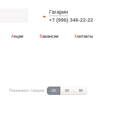
Гагарин
+7 (996) 346-22-22
Выберите город
Акции
Вакансии
Контакты
Смоленск
Вязьма
Ярцево
Сафоново
Рославль
Гагарин
Показывать товаров
30
60
90