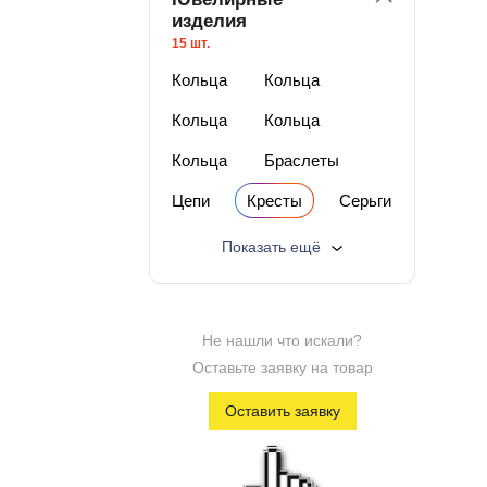
изделия
15 шт.
Кольца
Кольца
Кольца
Кольца
Кольца
Браслеты
Цепи
Кресты
Серьги
Кулоны
Монеты
Показать ещё
Часы
Изделия с бриллиантами
Не нашли что искали?
Изделия с п/драг камнями
Оставьте заявку на товар
Изделия из серебра
Оставить заявку
Футляры
Лучшая цена
Изделия со скидкой