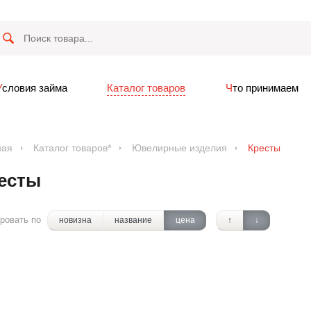
Условия займа
Каталог товаров
Что принимаем
ная
Каталог товаров*
Ювелирные изделия
Кресты
есты
ровать по
новизна
название
цена
↑
↓