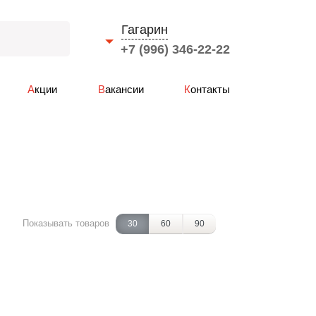
Гагарин
+7 (996) 346-22-22
Выберите город
Акции
Вакансии
Контакты
Смоленск
Вязьма
Ярцево
Сафоново
Рославль
Гагарин
Показывать товаров
30
60
90