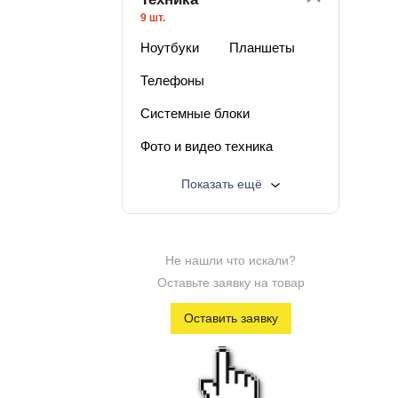
9 шт.
Ноутбуки
Планшеты
Телефоны
Системные блоки
Фото и видео техника
Электроинструмент
Показать ещё
Телевизоры и мониторы
Регистраторы и навигаторы
Не нашли что искали?
Разное
Лучшая цена
Оставьте заявку на товар
Дисконт техника
Оставить заявку