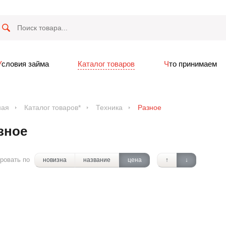
Условия займа
Каталог товаров
Что принимаем
ная
Каталог товаров*
Техника
Разное
зное
ровать по
новизна
название
цена
↑
↓