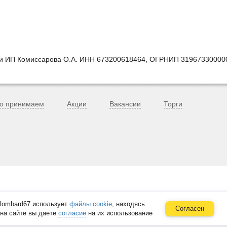
ии ИП Комиссарова О.А. ИНН 673200618464, ОГРНИП 31967330000
о принимаем
Акции
Вакансии
Торги
lombard67 использует
файлы cookie
, находясь
Согласен
на сайте вы даете
согласие
на их использование
в. 33